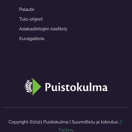
e
t
b
a
Palaute
o
g
o
r
Tulo-ohjeet
k
a
-
m
f
Asiakastietojen käsittely
Kuvagalleria
Copyright ©2021 Puistokulma | Suunnittelu ja toteutus
Z-
Factory