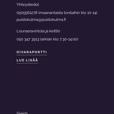
Yhteystiedot
0505561278 (maanantaista torstaihin klo 10-14)
puistokulma@puistokulma.fi
Lounasravintola ja keittiö
050 347 3913 (arkisin klo 7:30-14:00)
OIVARAPORTTI
LUE LISÄÄ
Sijainti