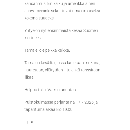
kansanmusiikin kaiku ja amerikkalainen
show-meininki sekoittuvat omaleimaiseksi
kokonaisuudeksi.
Yhtye on nyt ensimmäistä kesää Suomen
kiertueella!
Tämä ei ole pelkkä keikka.
Tämä on kesäilta, jossa lauletaan mukana,
nauretaan, yllätytään – ja ehkä tanssitaan
liikaa.
Helppo tulla. Vaikea unohtaa.
Puistokulmassa perjantaina 17.7.2026 ja
tapahtuma alkaa klo 19:00.
Liput: