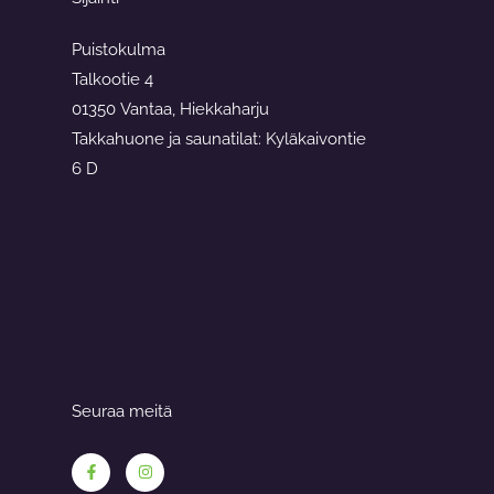
Puistokulma
Talkootie 4
01350 Vantaa, Hiekkaharju
Takkahuone ja saunatilat: Kyläkaivontie
6 D
Seuraa meitä
F
I
a
n
c
s