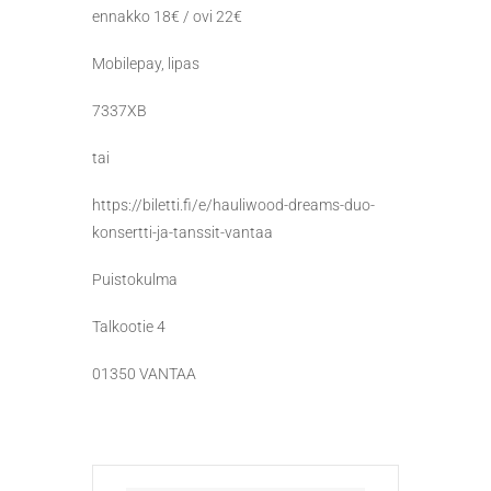
ennakko 18€ / ovi 22€
Mobilepay, lipas
7337XB
tai
https://biletti.fi/e/hauliwood-dreams-duo-
konsertti-ja-tanssit-vantaa
Puistokulma
Talkootie 4
01350 VANTAA