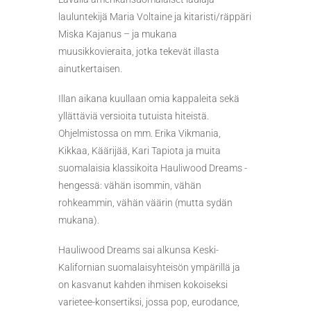
lauluntekijä Maria Voltaine ja kitaristi/räppäri
Miska Kajanus – ja mukana
muusikkovieraita, jotka tekevät illasta
ainutkertaisen.
Illan aikana kuullaan omia kappaleita sekä
yllättäviä versioita tutuista hiteistä.
Ohjelmistossa on mm. Erika Vikmania,
Kikkaa, Käärijää, Kari Tapiota ja muita
suomalaisia klassikoita Hauliwood Dreams -
hengessä: vähän isommin, vähän
rohkeammin, vähän väärin (mutta sydän
mukana).
Hauliwood Dreams sai alkunsa Keski-
Kalifornian suomalaisyhteisön ympärillä ja
on kasvanut kahden ihmisen kokoiseksi
varietee-konsertiksi, jossa pop, eurodance,