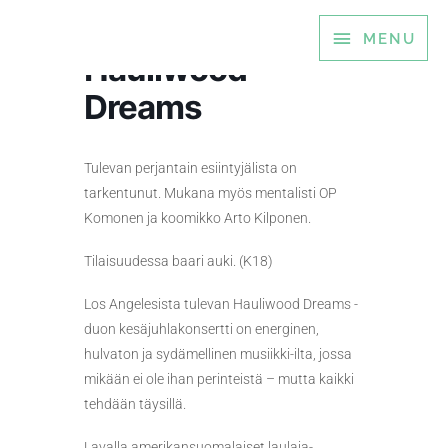
Siirry
MENU
MENU
sisältöön
Hauliwood
Dreams
Tulevan perjantain esiintyjälista on
tarkentunut. Mukana myös mentalisti OP
Komonen ja koomikko Arto Kilponen.
Tilaisuudessa baari auki. (K18)
Los Angelesista tulevan Hauliwood Dreams -
duon kesäjuhlakonsertti on energinen,
hulvaton ja sydämellinen musiikki-ilta, jossa
mikään ei ole ihan perinteistä – mutta kaikki
tehdään täysillä.
Lavalla amerikansuomalaiset laulaja-