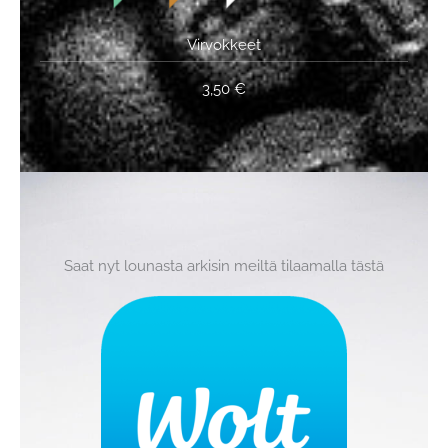
Virvokkeet
3,50 €
Saat nyt lounasta arkisin meiltä tilaamalla tästä