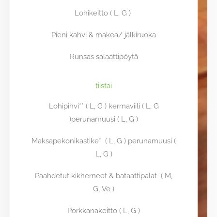
Lohikeitto ( L, G )
Pieni kahvi & makea/ jälkiruoka
Runsas salaattipöytä
tiistai
Lohipihvi** ( L, G ) kermaviili ( L, G
)perunamuusi ( L, G )
Maksapekonikastike* ( L, G ) perunamuusi (
L, G )
Paahdetut kikherneet & bataattipalat ( M,
G, Ve )
Porkkanakeitto ( L, G )