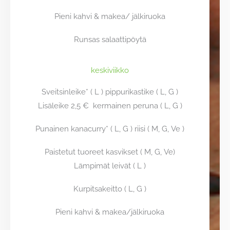
Pieni kahvi & makea/ jälkiruoka
Runsas salaattipöytä
keskiviikko
Sveitsinleike* ( L ) pippurikastike ( L, G )
Lisäleike 2,5 € kermainen peruna ( L, G )
Punainen kanacurry* ( L, G ) riisi ( M, G, Ve )
Paistetut tuoreet kasvikset ( M, G, Ve)
Lämpimät leivät ( L )
Kurpitsakeitto ( L, G )
Pieni kahvi & makea/jälkiruoka