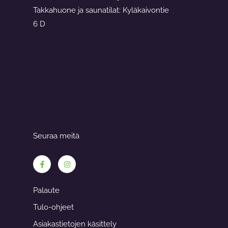
Takkahuone ja saunatilat: Kyläkaivontie
6 D
Seuraa meitä
F
I
a
n
c
s
e
t
b
a
Palaute
o
g
o
r
Tulo-ohjeet
k
a
-
m
f
Asiakastietojen käsittely