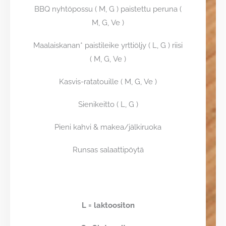
BBQ nyhtöpossu ( M, G ) paistettu peruna (
M, G, Ve )
Maalaiskanan* paistileike yrttiöljy ( L, G ) riisi
( M, G, Ve )
Kasvis-ratatouille ( M, G, Ve )
Sieni
keitto ( L, G )
Pieni kahvi & makea/jälkiruoka
Runsas salaattipöytä
L = laktoositon