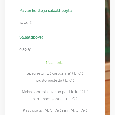
Päivän keitto ja salaattipöytä
10,00 €
Salaattipöytä
9,50 €
Maanantai
Spaghetti ( L ) carbonara* ( L, G )
juustoraastetta ( L, G )
Maissipaneroitu kanan paistileike* ( L )
sitruunamajoneesi ( L, G )
Kasvispata ( M, G, Ve ) riisi ( M, G, Ve )