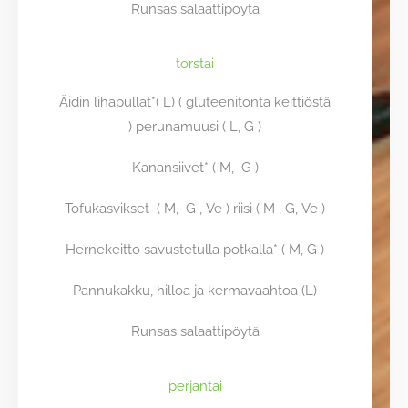
Runsas salaattipöytä
torstai
Äidin lihapullat*( L) ( gluteenitonta keittiöstä
) perunamuusi ( L, G )
Kanansiivet*
( M, G )
Tofukasvikset ( M, G , Ve ) riisi ( M , G, Ve )
Hernekeitto savustetulla potkalla* ( M, G )
Pannukakku, hilloa ja kermavaahtoa (L)
Runsas salaattipöytä
perjantai