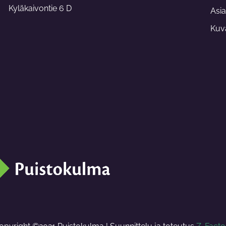
-
Kyläkaivontie 6 D
f
Asia
Kuva