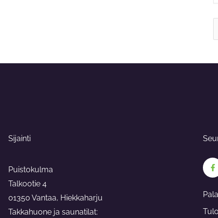
S
f
Sijainti
Seu
F
a
Puistokulma
c
e
Talkootie 4
b
Pal
o
01350 Vantaa, Hiekkaharju
o
Tul
Takkahuone ja saunatilat:
k