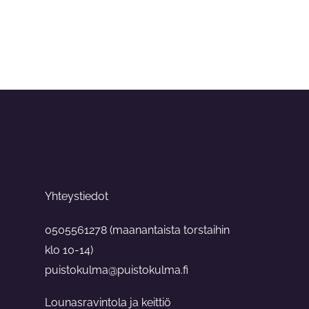
Yhteystiedot
0505561278 (maanantaista torstaihin
klo 10-14)
puistokulma@puistokulma.fi
Lounasravintola ja keittiö