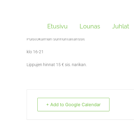
Siirry
sisältöön
J. Eskelinen & Onnenkul
Etusivu
Lounas
Juhlat
Puistokulman sunnuntaitanssit
klo 16-21
Lippujen hinnat 15 € sis. narikan.
+ Add to Google Calendar