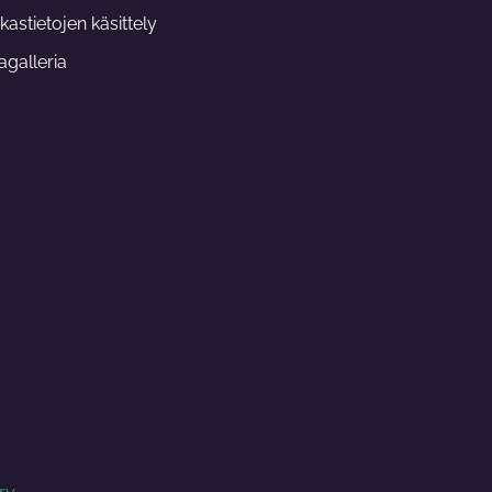
m
kastietojen käsittely
galleria