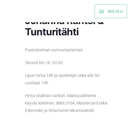
Siirry
MENU
MENU
sisältöön
Johanna Rantsi &
Tunturitähti
Puistokulman sunnuntaitanssit
Tanssit klo 16 -20:30.
Lipun hinta 18€ ja opiskelijat sekä alle 30-
vuotiaat 14€.
Hinta sisältää narikan. Maksuvälineinä
käyvät käteinen, debit,VISA, Mastercard sekä
Edenredin ja Smartumin liikuntasetelit.