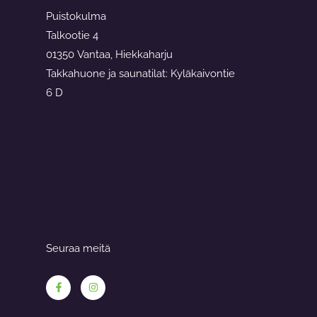
Puistokulma
Talkootie 4
01350 Vantaa, Hiekkaharju
Takkahuone ja saunatilat: Kyläkaivontie
6 D
Seuraa meitä
F
I
a
n
c
s
e
t