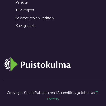
b
a
Palaute
o
g
o
r
Tulo-ohjeet
k
a
-
m
f
Asiakastietojen käsittely
Kuvagalleria
Copyright ©2021 Puistokulma | Suunnittelu ja toteutus
Z-
Factory