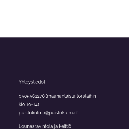
Yhteystiedot
0505561278 (maanantaista torstaihin
klo 10-14)
puistokulma@puistokulma.fi
Lounasravintola ja keittiö