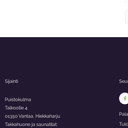
S
f
Sijainti
Seu
F
a
Puistokulma
c
e
Talkootie 4
b
Pal
o
01350 Vantaa, Hiekkaharju
o
Tul
Takkahuone ja saunatilat:
k