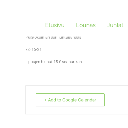
Siirry
sisältöön
Köpi Koski & Projekti
Etusivu
Lounas
Juhlat
Puistokulman sunnuntaitanssit
klo 16-21
Lippujen hinnat 15 € sis. narikan.
+ Add to Google Calendar