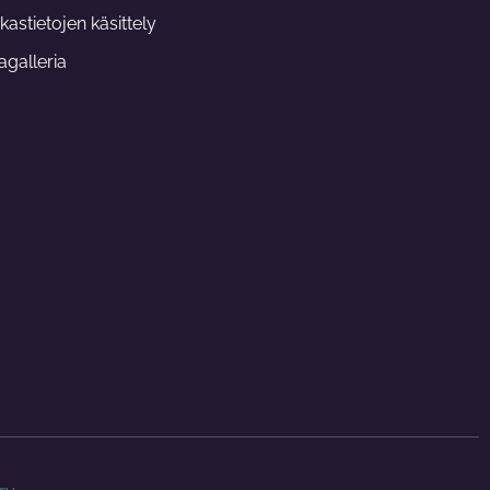
m
kastietojen käsittely
galleria