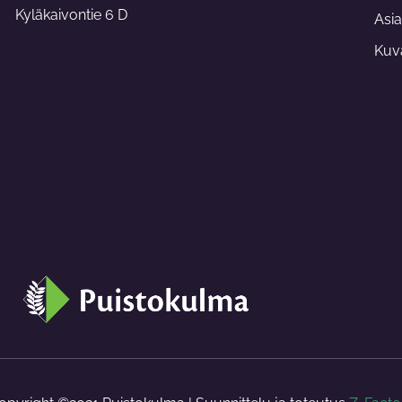
-
Kyläkaivontie 6 D
f
Asia
Kuva