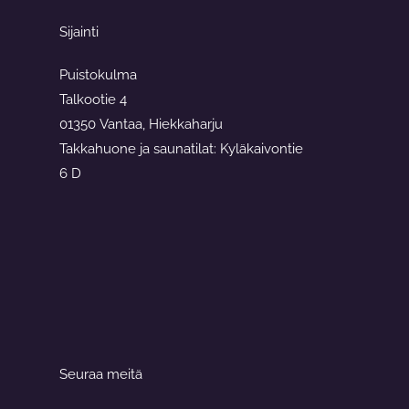
Sijainti
Puistokulma
Talkootie 4
01350 Vantaa, Hiekkaharju
Takkahuone ja saunatilat: Kyläkaivontie
6 D
Seuraa meitä