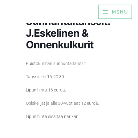
Siirry
MENU
MENU
sisältöön
Sunnuntaitanssit:
J.Eskelinen &
Onnenkulkurit
Puistokulman sunnuntaitanssit.
Tanssit klo 16-20:30.
Lipun hinta 16 euroa.
Opiskelijat ja alle 30-vuotiaat 12 euroa.
Lipun hinta sisältää narikan.