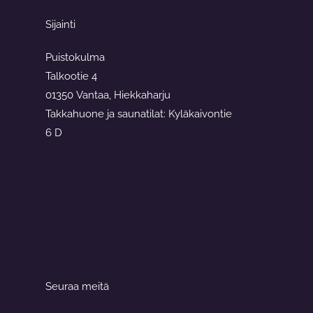
Sijainti
Puistokulma
Talkootie 4
01350 Vantaa, Hiekkaharju
Takkahuone ja saunatilat: Kyläkaivontie
6 D
Seuraa meitä