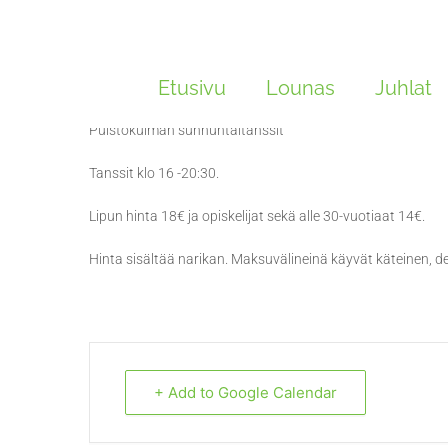
Siirry
sisältöön
Tanssiyhtye Väliaikain
Etusivu
Lounas
Juhlat
Puistokulman sunnuntaitanssit
Tanssit klo 16 -20:30.
Lipun hinta 18€ ja opiskelijat sekä alle 30-vuotiaat 14€.
Hinta sisältää narikan. Maksuvälineinä käyvät käteinen, de
+ Add to Google Calendar