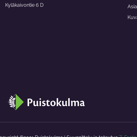
-
Kyläkaivontie 6 D
f
Asia
Kuva