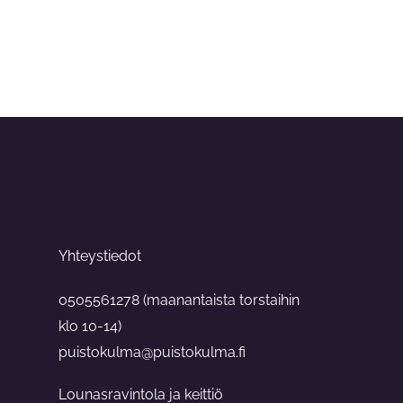
Yhteystiedot
0505561278 (maanantaista torstaihin
klo 10-14)
puistokulma@puistokulma.fi
Lounasravintola ja keittiö