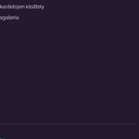
m
kastietojen käsittely
galleria