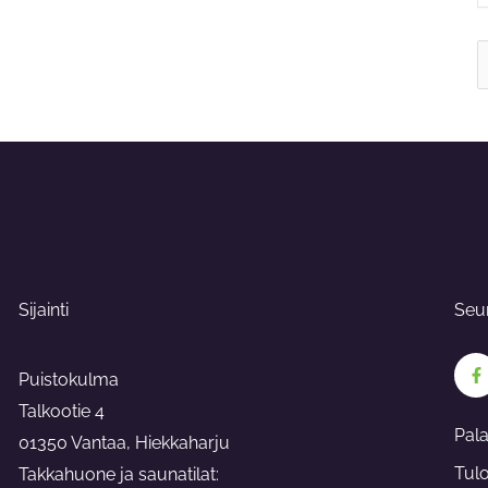
S
f
Sijainti
Seu
F
a
Puistokulma
c
e
Talkootie 4
b
Pal
o
01350 Vantaa, Hiekkaharju
o
Tul
Takkahuone ja saunatilat:
k