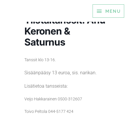
Siirry
MENU
MENU
sisältöön
Tiistaitanssit: Anu
Keronen &
Saturnus
Tanssit klo 13-16.
Sisäänpääsy 13 euroa, sis. narikan.
Lisätietoa tansseista:
Veijo Hakkarainen 0500-312607
Toivo Peltola 044-5177 424