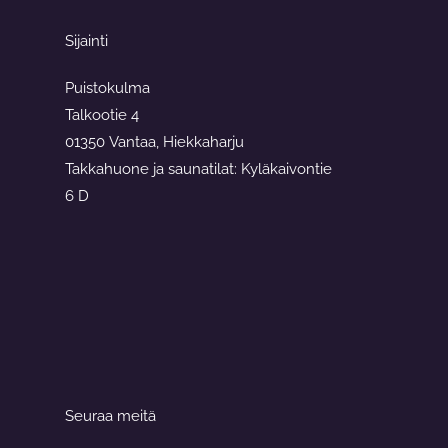
Sijainti
Puistokulma
Talkootie 4
01350 Vantaa, Hiekkaharju
Takkahuone ja saunatilat: Kyläkaivontie
6 D
Seuraa meitä