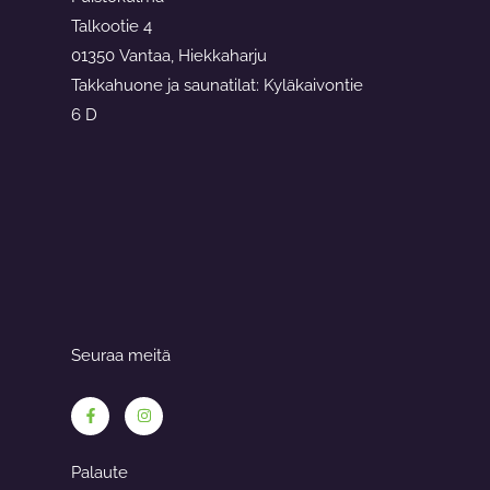
Talkootie 4
01350 Vantaa, Hiekkaharju
Takkahuone ja saunatilat: Kyläkaivontie
6 D
Seuraa meitä
F
I
a
n
c
s
e
t
b
a
Palaute
o
g