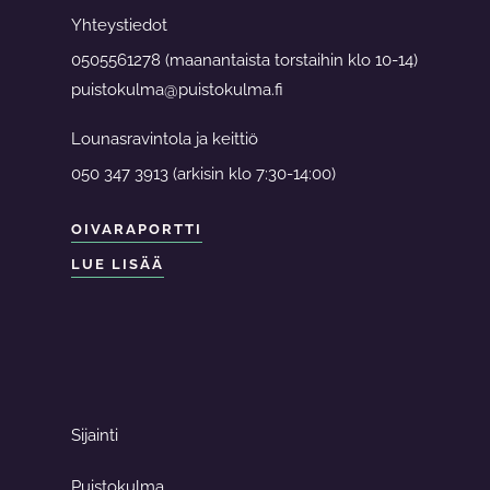
Yhteystiedot
0505561278 (maanantaista torstaihin klo 10-14)
puistokulma@puistokulma.fi
Lounasravintola ja keittiö
050 347 3913 (arkisin klo 7:30-14:00)
OIVARAPORTTI
LUE LISÄÄ
Sijainti
Puistokulma