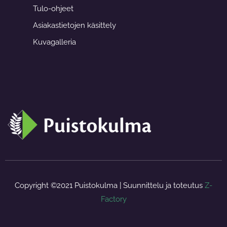
o
r
Tulo-ohjeet
k
a
-
m
f
Asiakastietojen käsittely
Kuvagalleria
Copyright ©2021 Puistokulma | Suunnittelu ja toteutus
Z-
Factory