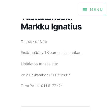
Siirry
MENU
MENU
sisältöön
Tiistaitanssit:
Markku Ignatius
Tanssit klo 13-16.
Sisäänpääsy 13 euroa, sis. narikan.
Lisätietoa tansseista:
Veijo Hakkarainen 0500-312607
Toivo Peltola 044-5177 424