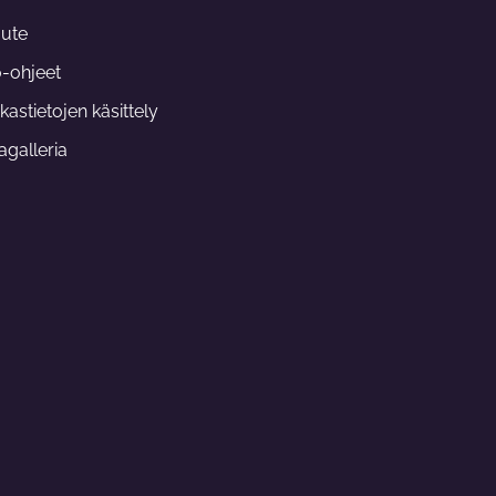
t
a
aute
g
r
o-ohjeet
a
m
kastietojen käsittely
galleria