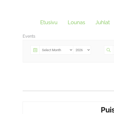
Siirry
sisältöön
Etusivu
Lounas
Juhlat
Events
Pui