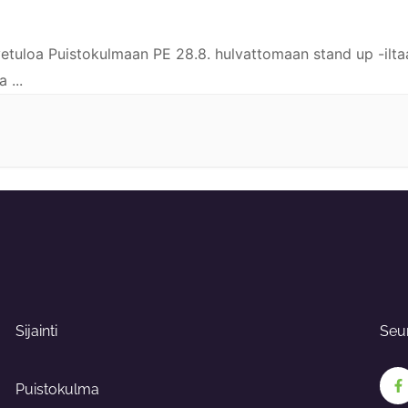
uloa Puistokulmaan PE 28.8. hulvattomaan stand up -ilta
ja
...
Sijainti
Seu
F
a
Puistokulma
c