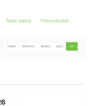
Talon tarina
Yhteystiedot
YEARLY
MONTHLY
WEEKLY
DAILY
LIST
26