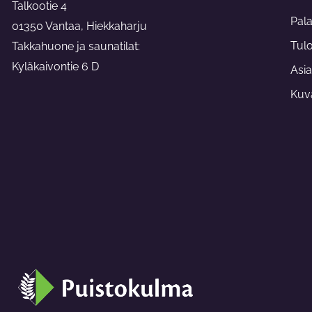
e
Talkootie 4
b
Pal
o
01350 Vantaa, Hiekkaharju
o
Tul
Takkahuone ja saunatilat:
k
-
Kyläkaivontie 6 D
f
Asia
Kuva