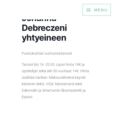
Siirry
MENU
MENU
sisältöön
Johanna
Debreczeni
yhtyeineen
Puistokulman sunnuntaitanssit
Tanssit klo 16 -20:30. Lipun hinta 18€ ja
opiskelijat sekä alle 30-vuotiaat 14€. Hinta
sisältää narikan. Maksuvälineinä käyvät
käteinen debit, VISA, Mastercard sekä
Edenredin ja Smartumin liikuntasetelit ja
Epassi.