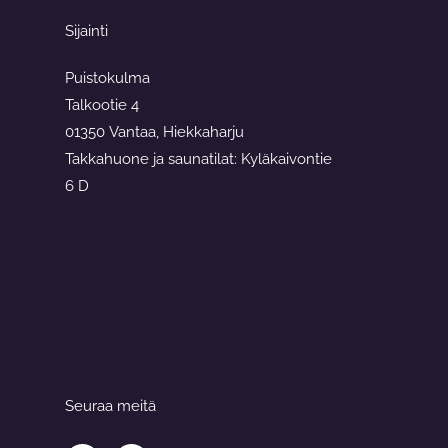
Sijainti
Puistokulma
Talkootie 4
01350 Vantaa, Hiekkaharju
Takkahuone ja saunatilat: Kyläkaivontie
6 D
Seuraa meitä