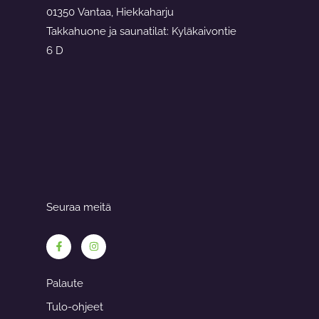
01350 Vantaa, Hiekkaharju
Takkahuone ja saunatilat: Kyläkaivontie
6 D
Seuraa meitä
F
I
a
n
c
s
e
t
b
a
Palaute
o
g
o
r
Tulo-ohjeet
k
a
-
m