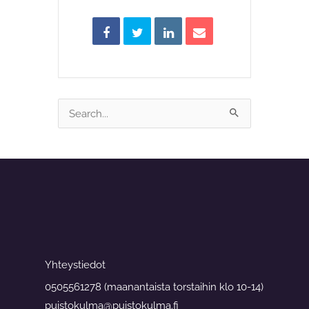
Search
for:
Yhteystiedot
0505561278 (maanantaista torstaihin klo 10-14)
puistokulma@puistokulma.fi