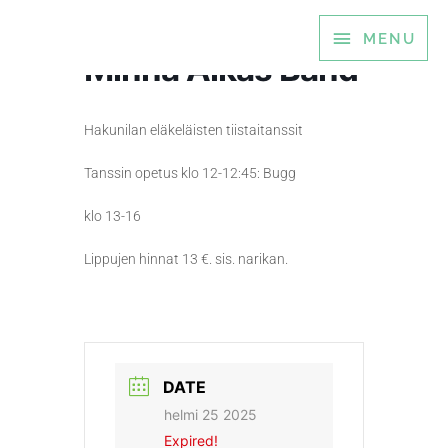
Siirry
MENU
MENU
sisältöön
Minna Äikäs Band
Hakunilan eläkeläisten tiistaitanssit
Tanssin opetus klo 12-12:45: Bugg
klo 13-16
Lippujen hinnat 13 €. sis. narikan.
DATE
helmi 25 2025
Expired!