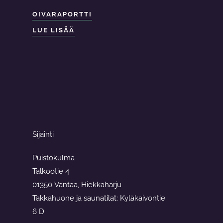
OIVARAPORTTI
LUE LISÄÄ
Sijainti
Puistokulma
Talkootie 4
01350 Vantaa, Hiekkaharju
Takkahuone ja saunatilat: Kyläkaivontie
6 D