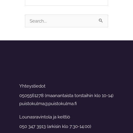
Search
for:
Yhteystiedot
0505561278 (maanantaista torstaihin klo 10-14)
puistokulma@puistokulma.fi
Lounasravintola ja keittiö
050 347 3913 (arkisin klo 7:30-14:00)