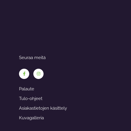
Seuraa meitä
F
I
a
n
c
s
e
t
b
a
Palaute
o
g
o
r
Tulo-ohjeet
k
a
-
m
f
Asiakastietojen käsittely
Kuvagalleria