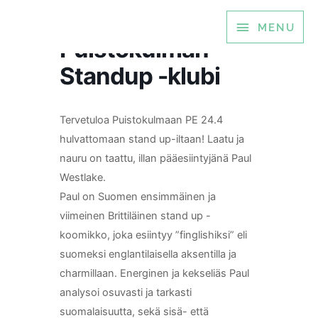
Siirry
MENU
MENU
sisältöön
Puistokulman
Standup -klubi
Tervetuloa Puistokulmaan PE 24.4
hulvattomaan stand up-iltaan! Laatu ja
nauru on taattu, illan pääesiintyjänä Paul
Westlake.
Paul on Suomen ensimmäinen ja
viimeinen Brittiläinen stand up -
koomikko, joka esiintyy ”finglishiksi” eli
suomeksi englantilaisella aksentilla ja
charmillaan. Energinen ja kekseliäs Paul
analysoi osuvasti ja tarkasti
suomalaisuutta, sekä sisä- että