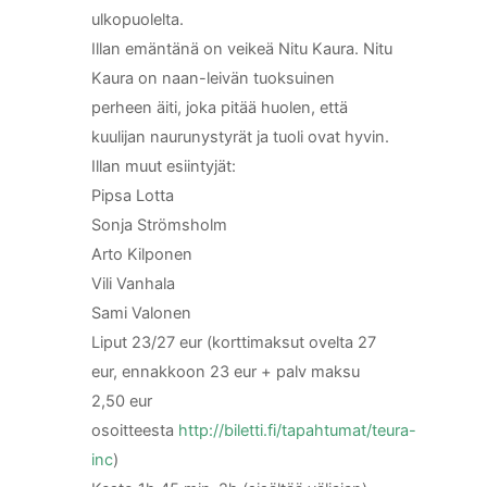
ulkopuolelta.
Illan emäntänä on veikeä Nitu Kaura. Nitu
Kaura on naan-leivän tuoksuinen
perheen äiti, joka pitää huolen, että
kuulijan naurunystyrät ja tuoli ovat hyvin.
Illan muut esiintyjät:
Pipsa Lotta
Sonja Strömsholm
Arto Kilponen
Vili Vanhala
Sami Valonen
Liput 23/27 eur (korttimaksut ovelta 27
eur, ennakkoon 23 eur + palv maksu
2,50 eur
osoitteesta
http://biletti.fi/tapahtumat/teura-
inc
)